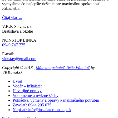
vymyslíme čo najlepšie riešenie pre maximálnu spokojnosť
zákazníka.
Čítaj viac ...
V.K.K Stav, s. r. o.
Bratislava a okolie
NONSTOP LINKA:
0949 747 775
E-mail:
vkkstav@gmail.com
Copyright © 2018 ,
Máte to upchaté? Tečie Vám to?
by
VKKanal.sk
Úvod
Vodár – Inštalatér
Havarijné opravy
Vodomerné a revízne šáchy
Pokládka, výmeny a opravy kanalizačného potrubia
Zavolať: 0944 205 075
Napísať: info@instalaternonstop.sk