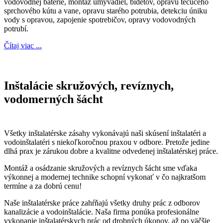
vodovodnej batérie, montáž umývadiel, bidetov, opravu tečúceho
sprchového kútu a vane, opravu starého potrubia, detekciu úniku
vody s opravou, zapojenie spotrebičov, opravy vodovodných
potrubí.
Čítaj viac ...
Inštalácie skružových, revíznych,
vodomerných šácht
Všetky inštalatérske zásahy vykonávajú naši skúsení inštalatéri a
vodoinštalatéri s niekoľkoročnou praxou v odbore. Pretože jedine
dlhá prax je zárukou dobre a kvalitne odvedenej inštalatérskej práce.
Montáž a osádzanie skružových a revíznych šácht sme vďaka
výkonnej a modernej technike schopní vykonať v čo najkratšom
termíne a za dobrú cenu!
Naše inštalatérske práce zahŕňajú všetky druhy prác z odborov
kanalizácie a vodoinštalácie. Naša firma ponúka profesionálne
vykonanie inštalatérskych prác od drobných úkonov, až po väčšie